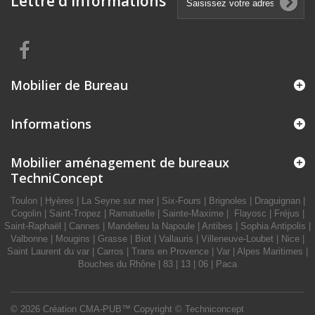
Lettre d'informations
Mobilier de Bureau
Informations
Mobilier aménagement de bureaux
TechniConcept
Toulon | Hyères | La Seyne sur mer | Six-Fours | Brignoles | Draguignan |
Cogolin | Saint-Tropez | Ramatuelle | Sainte-Maxime | Flayosc | Fréjus |
Saint-Raphaël | Cannes | Mandelieu la Napoule | Antibes | Sophia Antipolis |
Valbonne | Mougins | Grasse | Biot | Vallauris | Villeneuve-Loubet | Nice |
Saint Laurent du var | Carros | Trans en Provence | Var | Alpes Maritimes |
Bouches du Rhône | 83 | 13 | 06 | Paca
© 2026
Création CMA-PUB™
Copyright © Techniconcept