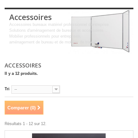
Accessoires
Accessoires bureaux
matériel professionnel d'entreprise.
Solutions d'aménagement de bureaux et accessoires
...
Mobilier professionnels pour entreprises,
aménagement de bureau et de mobilier de travail
.
Détails
ACCESSOIRES
Il y a 12 produits.
Tri
--
Comparer (
0
)
Résultats 1 - 12 sur 12.