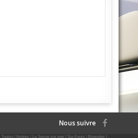
Nous suivre
Toulon | Hyères | La Seyne sur mer | Six-Fours | Brignoles |